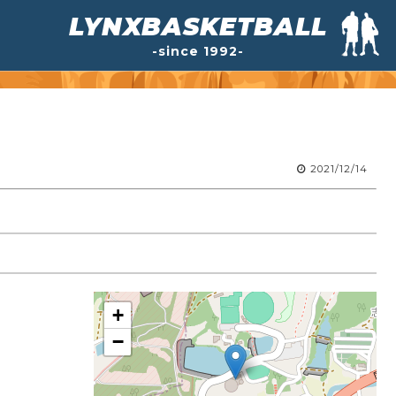
LYNXBASKETBALL
-since 1992-
2021/12/14
+
−