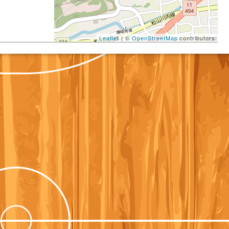
Leaflet
| ©
OpenStreetMap
contributors