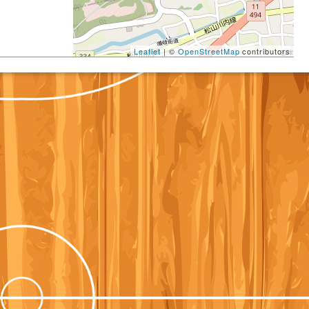
Leaflet
| ©
OpenStreetMap
contributors