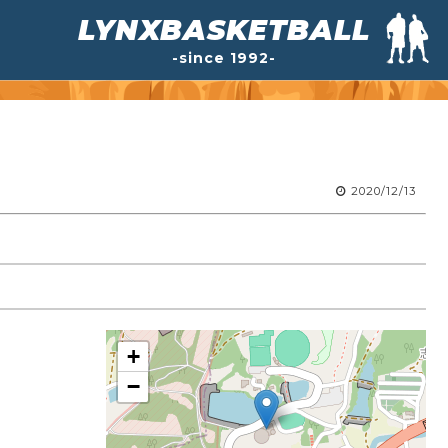
LYNXBASKETBALL
-since 1992-
2020/12/13
+
−